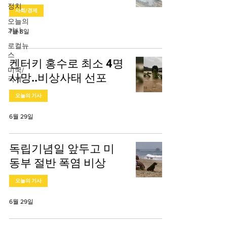
정치
사회/경제
오늘의
기사
7월 8일
로컬뉴
스
켄터키 홍수로 최소 4명
미국/
사망..비상사태 선포
국제
오늘의 기사
6월 29일
독립기념일 앞두고 미
동부 절반 폭염 비상
오늘의 기사
6월 29일