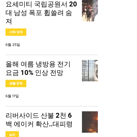
요세미티 국립공원서 20
대 남성 폭포 휩쓸려 숨
져
사회/경제
6월 25일
올해 여름 냉방용 전기
요금 10% 인상 전망
생활/문화
6월 17일
리버사이드 산불 2천 6
백 에이커 확산..대피령
날씨