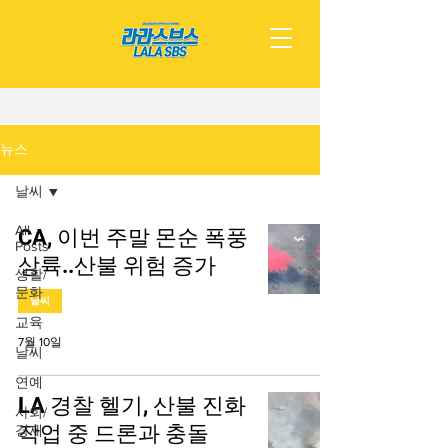
뉴스
날씨
All
CA, 이번 주말 몬순 폭풍
Posts
상륙..산불 위험 증가
생활/
문화
날씨
교육
7월 10일
날씨
연예
LA 경찰 헬기, 산불 진화
사회/
작업 중 드론과 충돌
경제