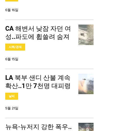
6월 16일
CA 해변서 낮잠 자던 여
성..파도에 휩쓸려 숨져
사회/경제
6월 15일
LA 북부 샌디 산불 계속
확산..1만 7천명 대피령
날씨
5월 21일
뉴욕·뉴저지 강한 폭우..