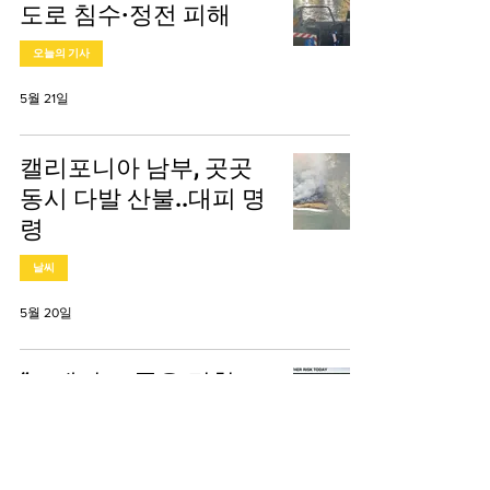
도로 침수·정전 피해
오늘의 기사
5월 21일
캘리포니아 남부, 곳곳
동시 다발 산불..대피 명
령
날씨
5월 20일
“토네이도·폭우 덮친
다”..미 남부 1천만 명 비
상
오늘의 기사