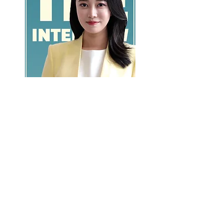
GO >>
LALASBS
About Us
CHANNEL