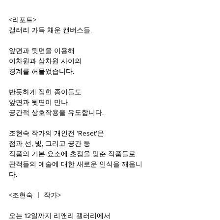
<리포트>
갤러리 가득 채운 캔버스들.
앞면과 뒷면을 이용해
이차원과 삼차원 사이의
경계를 허물었습니다.
반듯하게 접힌 종이들도
앞면과 뒷면이 만나
공간적 상호작용을 유도합니다.
조현숙 작가의 개인전 ‘Reset’은
점과 선, 빛, 그리고 공간 등
작품의 기본 요소에 초점을 맞춘 작품들로
관객들의 예술에 대한 새로운 인식을 깨웁니
다.
<조현숙 ㅣ 작가>
오는 12일까지 리앤리 갤러리에서