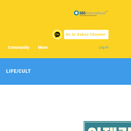
Go to Kakao Channel
Community
More
Log In
LIFE/CULT