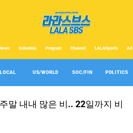
News
Schedule
Program
Channel
LALASports
Ad
LOCAL
US/WORLD
SOC/FIN
POLITICS
주말 내내 많은 비.. 22일까지 비