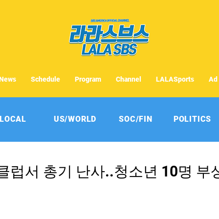
News
Schedule
Program
Channel
LALASports
Ad
LOCAL
US/WORLD
SOC/FIN
POLITICS
럽서 총기 난사..청소년 10명 부