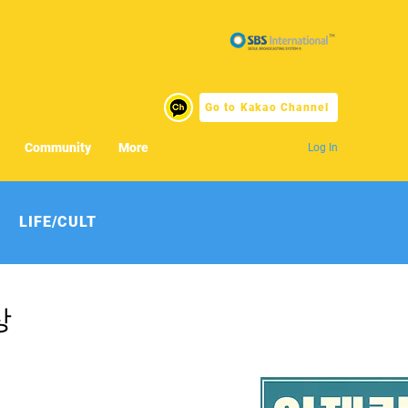
Go to Kakao Channel
Community
More
Log In
LIFE/CULT
상