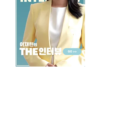
GO >>
LALASBS
About Us
CHANNEL
Schedule
How to Watch
NEWS