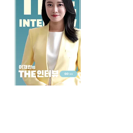
GO >>
LALASBS
About Us
CHANNEL