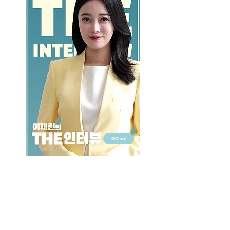
GO >>
LALASBS
About Us