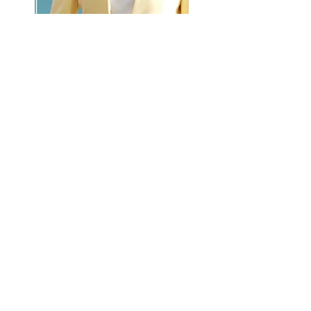
GO >>
LALASBS
About Us
CHANNEL
Schedule
How to Watch
NEWS
Evening News
News
BUSINESS
Contents
Advertising