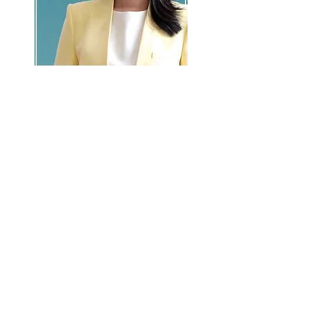
GO >>
LALASBS
About Us
CHANNEL
Schedule
How to Watch
NEWS