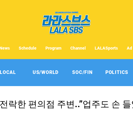
News
Schedule
Program
Channel
LALASports
Ad
LOCAL
US/WORLD
SOC/FIN
POLITICS
전락한 편의점 주변..”업주도 손 들