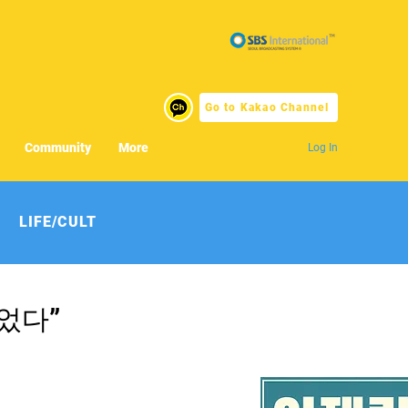
Go to Kakao Channel
Community
More
Log In
LIFE/CULT
었다”