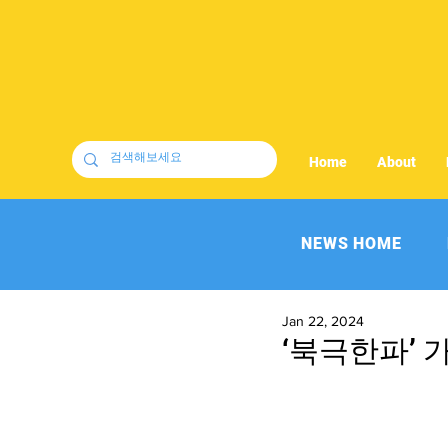
Home
About
NEWS HOME
Jan 22, 2024
‘북극한파’ 