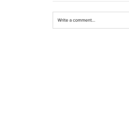
Write a comment...
LALASBS
About Us
The SBS International Logo is a service mark