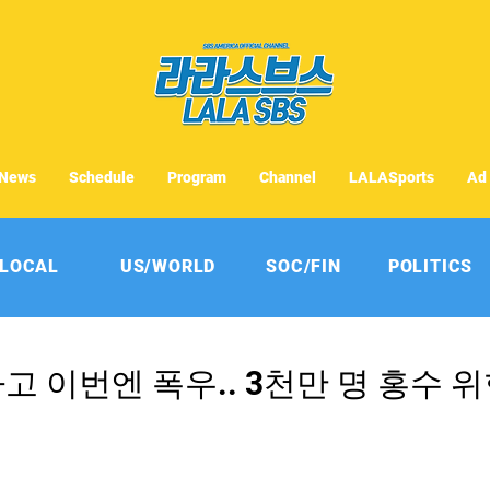
News
Schedule
Program
Channel
LALASports
Ad
LOCAL
US/WORLD
SOC/FIN
POLITICS
가고 이번엔 폭우.. 3천만 명 홍수 