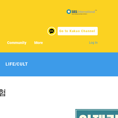
Go to Kakao Channel
Community
More
Log In
LIFE/CULT
위험