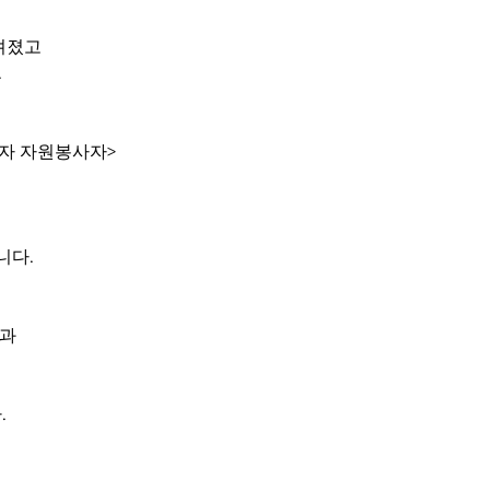
려졌고
.
십자 자원봉사자>
니다.
온과
.