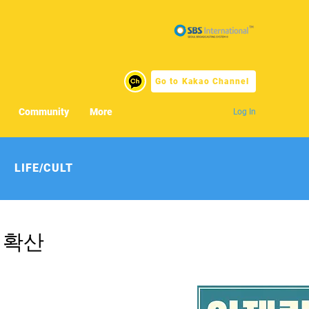
Go to Kakao Channel
Community
More
Log In
LIFE/CULT
 확산