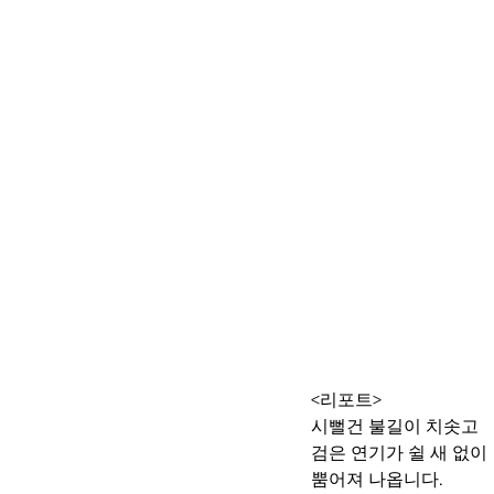
<리포트>
시뻘건 불길이 치솟고
검은 연기가 쉴 새 없이
뿜어져 나옵니다.