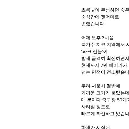
초록빛이 무성하던 숲
순식간에 잿더미로
변했습니다.
어제 오후 3시쯤
북가주 치코 지역에서 
‘파크 산불’이
밤새 급격히 확산하면
현재까지 7만 에이커가 
넘는 면적이 전소됐습니
무려 서울시 절반에 
가까운 크기가 불탔는데
매 분마다 축구장 50개
사라질 정도로
빠르게 확산하고 있습니
화재가 시작된 