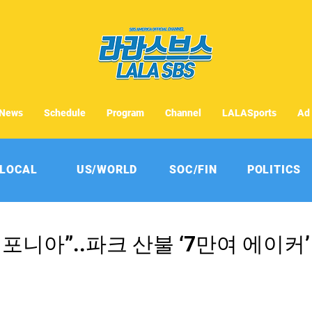
News
Schedule
Program
Channel
LALASports
Ad
LOCAL
US/WORLD
SOC/FIN
POLITICS
포니아”..파크 산불 ‘7만여 에이커’