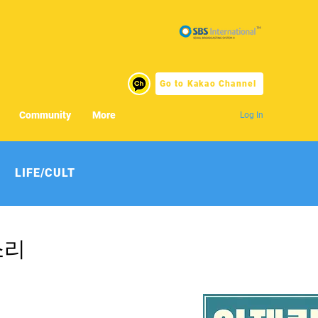
Go to Kakao Channel
Community
More
Log In
LIFE/CULT
소리