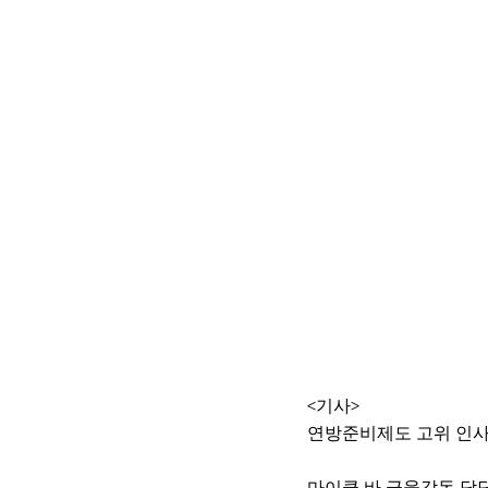
<기사>
연방준비제도 고위 인사
마이클 바 금융감독 담