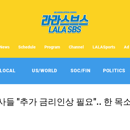
News
Schedule
Program
Channel
LALASports
Ad
LOCAL
US/WORLD
SOC/FIN
POLITICS
들 "추가 금리인상 필요".. 한 목