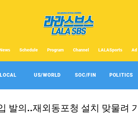
News
Schedule
Program
Channel
LALASports
Ad
LOCAL
US/WORLD
SOC/FIN
POLITICS
입 발의..재외동포청 설치 맞물려 