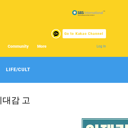
Go to Kakao Channel
Community
More
Log In
LIFE/CULT
기대감 고