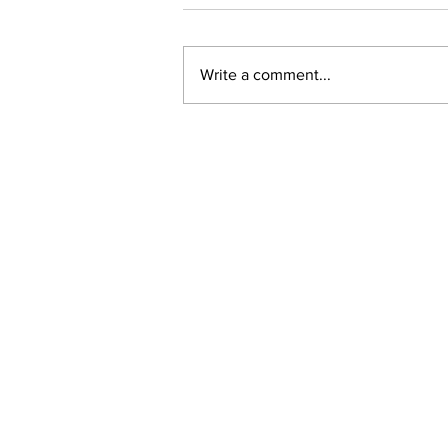
Write a comment...
LALASBS
About Us
The SBS International Logo is a service mark