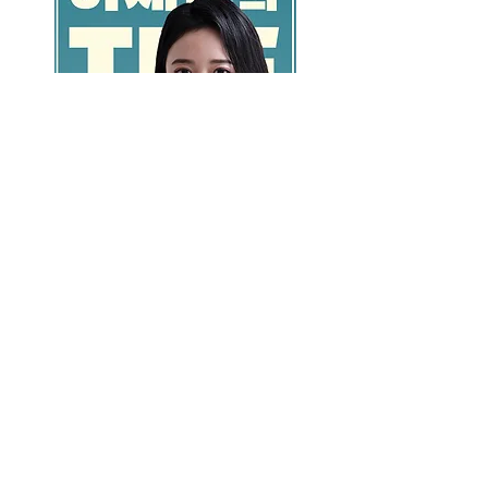
GO >>
LALASBS