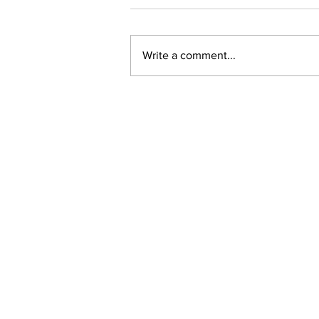
Write a comment...
LALASBS
About Us
The SBS International Logo is a service mark