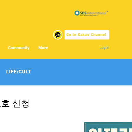
Go to Kakao Channel
Community
More
Log In
LIFE/CULT
보호 신청