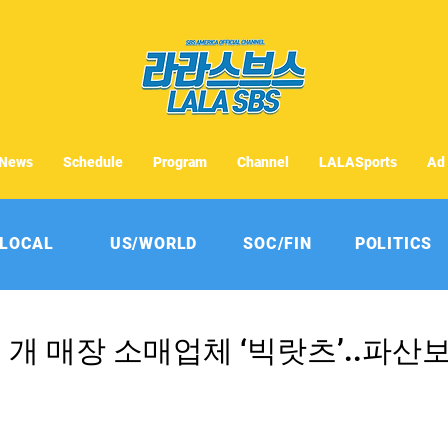
News
Schedule
Program
Channel
LALASports
Ad
LOCAL
US/WORLD
SOC/FIN
POLITICS
백 개 매장 소매업체 ‘빅랏츠’..파산