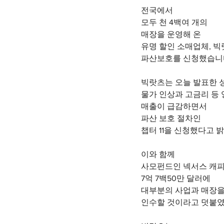
전국에서
모두 천 4백여 개의
매장을 운영해 온
유명 할인 소매업체, 
파산보호를 신청했습니
빅랏츠는 오늘 발표한 
물가 인상과 고금리 등
매출이 급감하면서
파산 보호 절차인
챕터 11을 신청했다고 
이와 함께
사모펀드인 넥서스 캐
7억 7백50만 달러에
대부분의 사업과 매장
인수할 것이라고 덧붙였