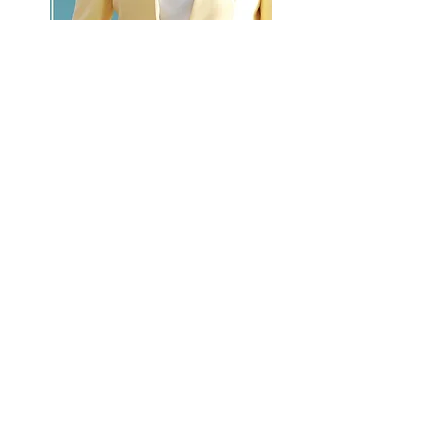
GO >>
LALASBS
About Us
CHANNEL
Schedule
How to Watch
NEWS
Evening News
News
BUSINESS
Contents
Advertising