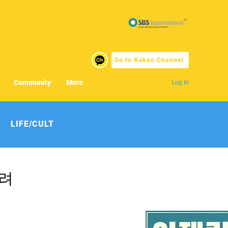
Go to Kakao Channel
Community
More
Log In
LIFE/CULT
털려