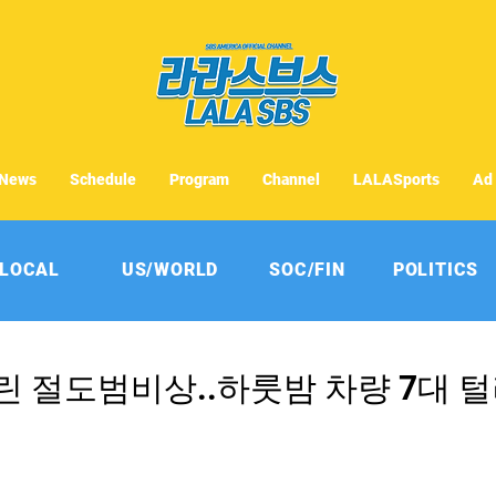
News
Schedule
Program
Channel
LALASports
Ad
LOCAL
US/WORLD
SOC/FIN
POLITICS
 절도범비상..하룻밤 차량 7대 