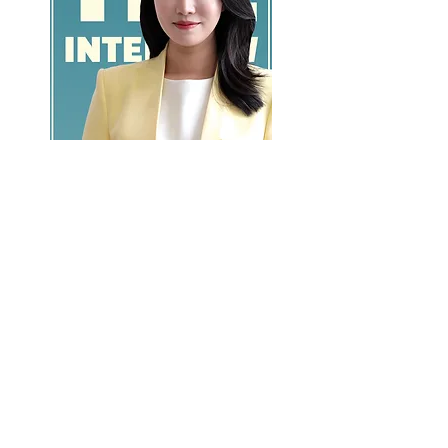
GO >>
LALASBS
About Us
CHANNEL
Schedule