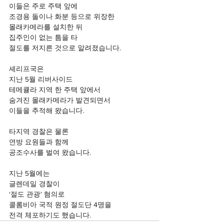
이들은 주로 주택 앞에 
조경용 돌이나 화분 등으로 위장한
몰래카메라를 설치한 뒤 
집주인이 없는 틈을 타
절도를 저지른 것으로 알려졌습니다.
셰리프국은 
지난 5월 리버사이드
테메큘라 지역 한 주택 앞에서
숨겨진 몰래카메라가 발견되면서
이들을 추적해 왔습니다.
타지역 경찰은 물론 
연방 요원들과 함께
공조수사를 벌여 왔습니다.
지난 5월에는
글렌데일 경찰이
‘절도 관광’ 혐의로
콜롬비아 국적 원정 절도단 4명을
전격 체포하기도 했습니다.  