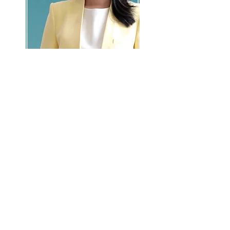
GO >>
LALASBS
About Us
CHANNEL
Schedule
How to Watch
NEWS