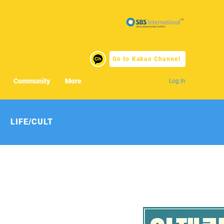
Go to Kakao Channel
Community
More
Log In
LIFE/CULT