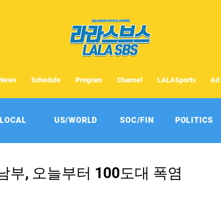
News
Schedule
Program
Channel
LALASports
Ad
LOCAL
US/WORLD
SOC/FIN
POLITICS
부, 오늘부터 100도대 폭염