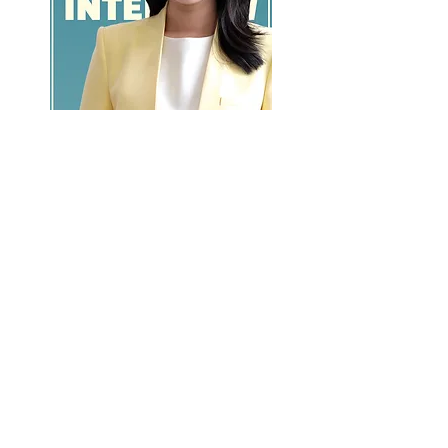
GO >>
LALASBS
About Us
CHANNEL
Schedule
How to Watch