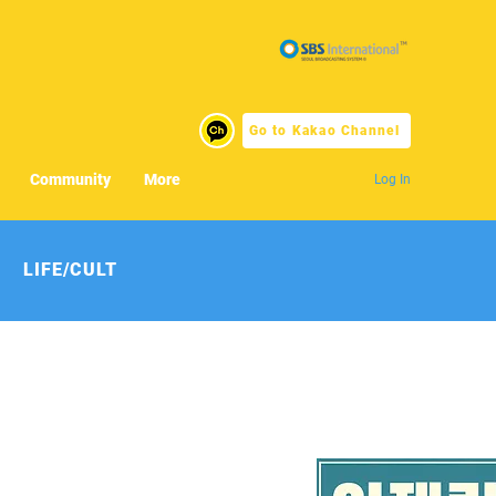
Go to Kakao Channel
Community
More
Log In
LIFE/CULT