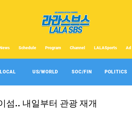
News
Schedule
Program
Channel
LALASports
Ad
LOCAL
US/WORLD
SOC/FIN
POLITICS
섬.. 내일부터 관광 재개