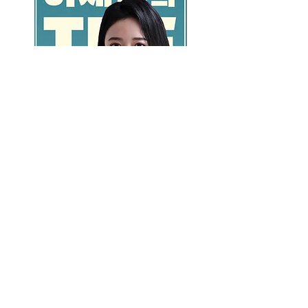
GO >>
LALASBS