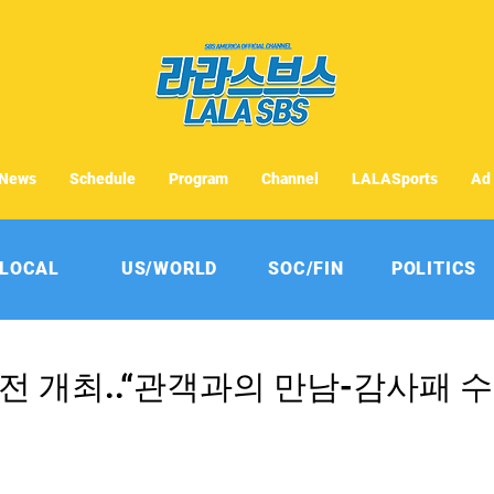
News
Schedule
Program
Channel
LALASports
Ad
LOCAL
US/WORLD
SOC/FIN
POLITICS
전 개최..“관객과의 만남-감사패 수