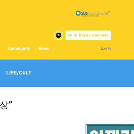
Go to Kakao Channel
Community
More
Log In
LIFE/CULT
상”