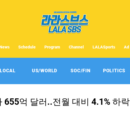
News
Schedule
Program
Channel
LALASports
Ad
LOCAL
US/WORLD
SOC/FIN
POLITICS
655억 달러..전월 대비 4.1% 하락