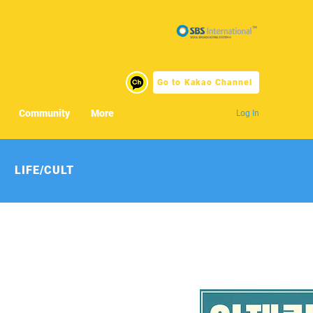
Go to Kakao Channel
Community
More
Log In
LIFE/CULT