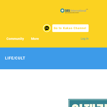
Go to Kakao Channel
Community
More
Log In
LIFE/CULT