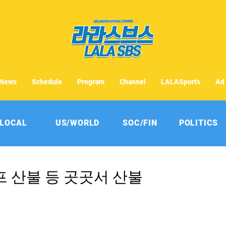
News
Schedule
Program
Channel
LALASports
Ad
LOCAL
US/WORLD
SOC/FIN
POLITICS
울프 산불 등 곳곳서 산불