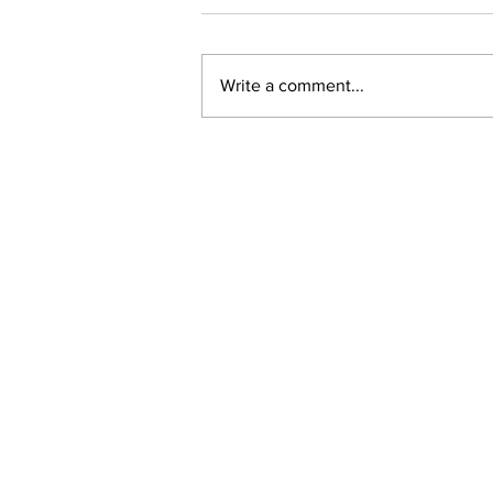
Write a comment...
LALASBS
About Us
The SBS International Logo is a service mark