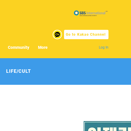
Go to Kakao Channel
Community
More
Log In
LIFE/CULT