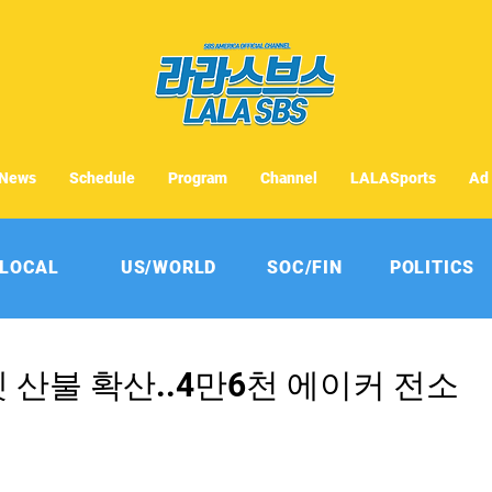
News
Schedule
Program
Channel
LALASports
Ad
LOCAL
US/WORLD
SOC/FIN
POLITICS
넷 산불 확산..4만6천 에이커 전소