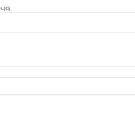
니다.
CHANNEL
NEWS
BUSINESS
CAREERS