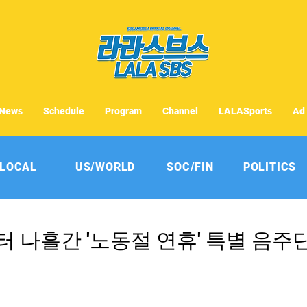
News
Schedule
Program
Channel
LALASports
Ad
LOCAL
US/WORLD
SOC/FIN
POLITICS
부터 나흘간 '노동절 연휴' 특별 음주