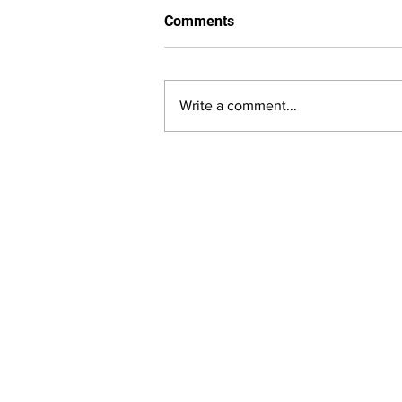
Comments
Write a comment...
LALASBS
About Us
The SBS International Logo is a service mark