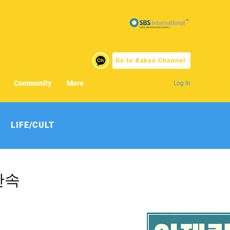
Go to Kakao Channel
Community
More
Log In
LIFE/CULT
단속