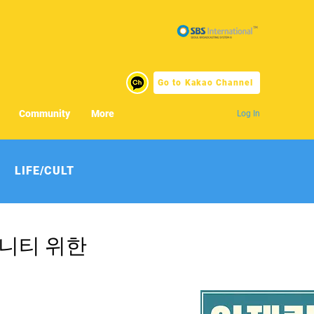
Go to Kakao Channel
Community
More
Log In
LIFE/CULT
뮤니티 위한