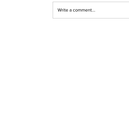
Write a comment...
LALASBS
About Us
The SBS International Logo is a service mark