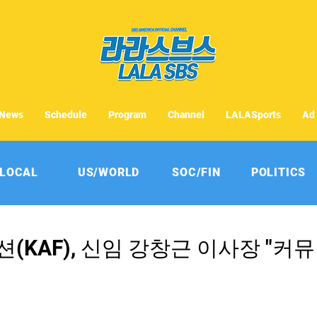
News
Schedule
Program
Channel
LALASports
Ad
LOCAL
US/WORLD
SOC/FIN
POLITICS
(KAF), 신임 강창근 이사장 "커