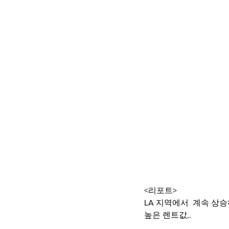
<리포트>
LA 지역에서  계속 상
높은 렌트값,.