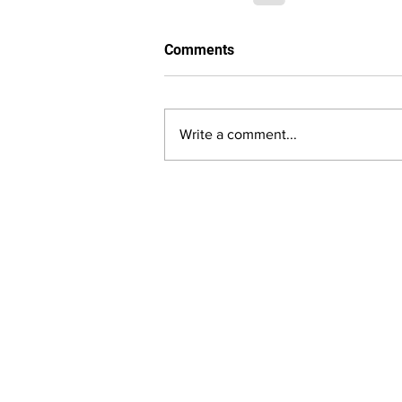
Comments
Write a comment...
LALASBS
About Us