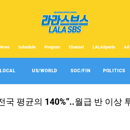
News
Schedule
Program
Channel
LALASports
Ad
LOCAL
US/WORLD
SOC/FIN
POLITICS
전국 평균의 140%”..월급 반 이상 