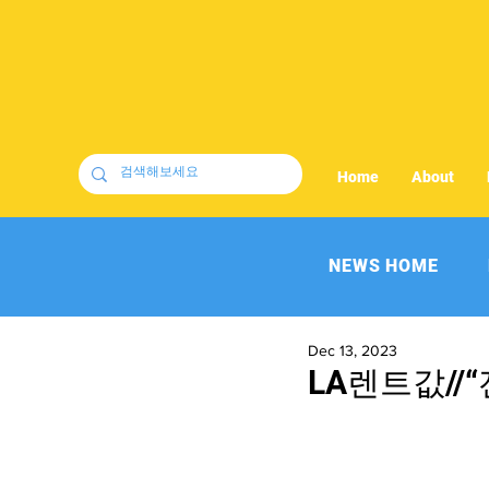
Home
About
NEWS HOME
Dec 13, 2023
LA렌트값//“