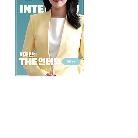
GO >>
LALASBS
About Us
CHANNEL
Schedule
How to Watch