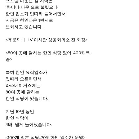
스프링 마운틴 길 지역은
‘
차이나 타운’으로 불렸으나
한인 업소가 잇따라 들어서면서
지금은 한인타운 1
번지로
변화하고 있습니다.
<
유문재 ㅣ LV 아시안 상공회의소 전 회장>
<80
여 곳에 달하는 한인 식당 있어..400% 폭
증>
특히 한인 요식업소가
잇따라 오픈하면서
라스베이거스에는
80
여 곳에 달하는
한인 식당이 있습니다.
지난 10
년 동안
한인 식당이
4
배  넘게 늘어났습니다.
<100
개 일본 식당..70% 한인 업주가 운영>