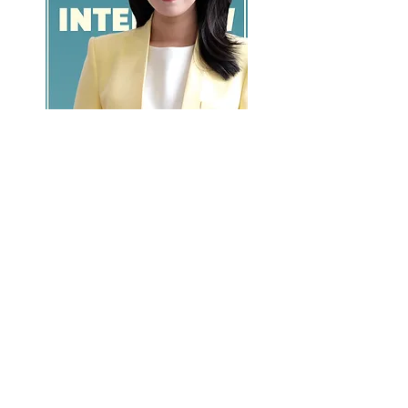
GO >>
LALASBS
About Us
CHANNEL
Schedule
How to Watch