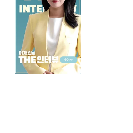
GO >>
LALASBS
About Us
CHANNEL
Schedule
How to Watch