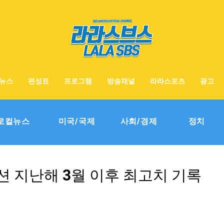
뉴스
편성표
프로그램
방송채널
라라스포츠
광고
로컬뉴스
미국/국제
사회/경제
정치
 지난해 3월 이후 최고치 기록