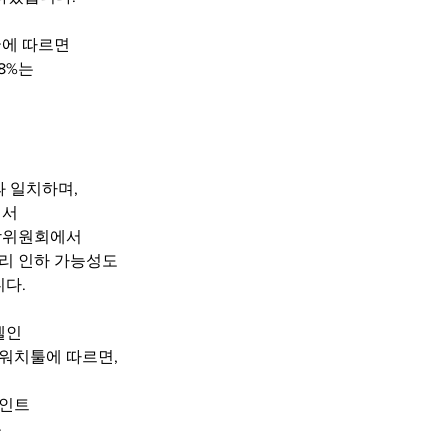
국에 따르면
.8%는
과 일치하며,
면서
장위원회에서
리 인하 가능성도
니다.
델인
워치툴에 따르면,
포인트
은