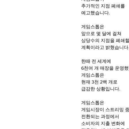
추가적인 지점 폐쇄를
예고했습니다.
게임스톱은
앞으로 몇 달에 걸쳐
상당수의 지점을 폐쇄
계획이라고 밝혔습니다
한때 전 세계에
6천여 개 매장을 운영
게임스톱은
현재 3천 2백 개로
급감한 상황입니다.
게임스톱은
게임시장이 스트리밍 중
전환되는 과정에서
소비자의 지출 변화에