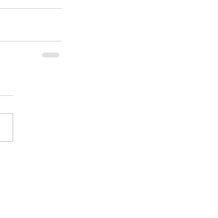
CONTACT US