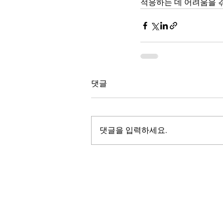
적응하는 데 어려움을 
댓글
댓글을 입력하세요.
LALASBS