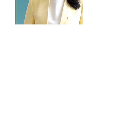
GO >>
LALASBS
About Us
CHANNEL
Schedule
How to Watch
NEWS
Evening News