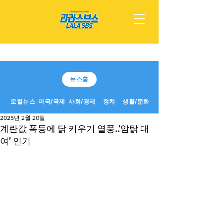
뉴스홈
로컬뉴스
미국/국제
사회/경제
정치
생활/문화
2025년 2월 20일
계란값 폭등에 닭 키우기 열풍..‘암탉 대
여’ 인기