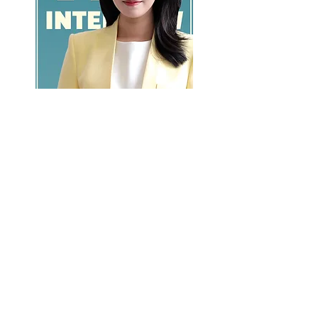
GO >>
LALASBS
About Us
CHANNEL
Schedule
How to Watch