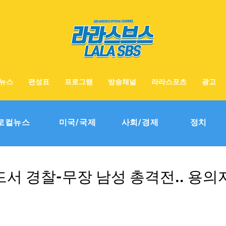
뉴스
편성표
프로그램
방송채널
라라스포츠
광고
로컬뉴스
미국/국제
사회/경제
정치
서 경찰-무장 남성 총격전.. 용의