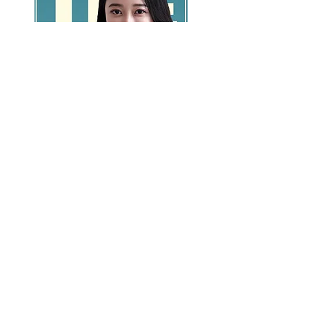
GO >>
LALASBS
About Us
CHANNEL