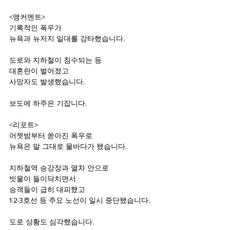
<앵커멘트>
기록적인 폭우가
뉴욕과 뉴저지 일대를 강타했습니다.
도로와 지하철이 침수되는 등
대혼란이 벌어졌고  
사망자도 발생했습니다.
보도에 하주은 기잡니다.
<리포트>
어젯밤부터 쏟아진 폭우로
뉴욕은 말 그대로 물바다가 됐습니다.
지하철역 승강장과 열차 안으로
빗물이 들이닥치면서
승객들이 급히 대피했고
1·2·3호선 등 주요 노선이 일시 중단됐습니다.
도로 상황도 심각했습니다.