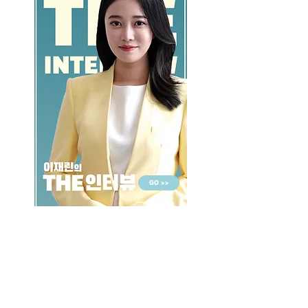
GO >>
LALASBS
About Us