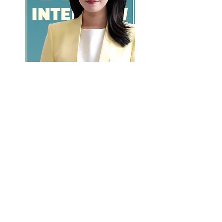
GO >>
LALASBS
About Us
CHANNEL
Schedule
How to Watch