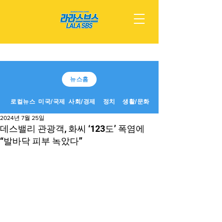
뉴스홈
로컬뉴스
미국/국제
사회/경제
정치
생활/문화
2024년 7월 25일
데스밸리 관광객, 화씨 ‘123도’ 폭염에
“발바닥 피부 녹았다”