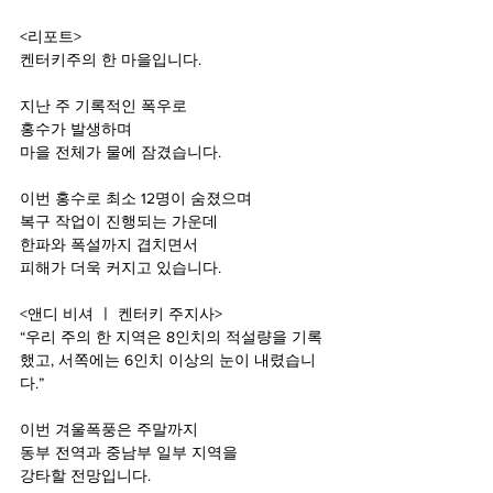
<리포트>
켄터키주의 한 마을입니다.
지난 주 기록적인 폭우로
홍수가 발생하며
마을 전체가 물에 잠겼습니다.
이번 홍수로 최소 12명이 숨졌으며
복구 작업이 진행되는 가운데
한파와 폭설까지 겹치면서
피해가 더욱 커지고 있습니다.
<앤디 비셔 ㅣ 켄터키 주지사>
“우리 주의 한 지역은 8인치의 적설량을 기록
했고, 서쪽에는 6인치 이상의 눈이 내렸습니
다.”
이번 겨울폭풍은 주말까지
동부 전역과 중남부 일부 지역을
강타할 전망입니다.