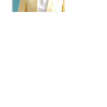
GO >>
LALASBS
About Us
CHANNEL
Schedule
How to Watch
NEWS
Evening News
News
BUSINESS