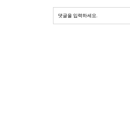
댓글을 입력하세요.
LALASBS
About Us
The SBS International Logo is a service mark