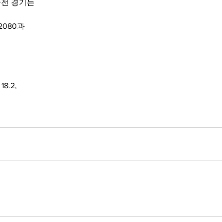
전 경기는 
2080과 
서
8.2, 
해