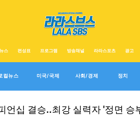
뉴스
편성표
프로그램
방송채널
라라스포츠
광고
로컬뉴스
미국/국제
사회/경제
정치
언십 결승..최강 실력자 '정면 승부