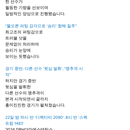
한 선수가
월등한 기량을 선보이며
일방적인 양상으로 진행됐습니다.
“물오른 퍼팅 감각으로 ‘승리’ 향해 질주”
최고조의 퍼팅감으로
트러블 샷을
문제없이 처리하며 
승리가 눈앞에
보이는 듯했습니다.
경기 중반, 다른 선수 ‘뒷심 발휘’..“맹추격 시
작”
하지만 경기 중반 
뒷심을 발휘한 
다른 선수의 맹추격이
본격 시작되면서 끝까지
흥미진진한 경기가 펼쳐졌습니다.
22일 밤 10시 반 ‘디렉티비 2080’..8시 반 ‘스펙
트럼 1483’
2024 DBH더마에스테틱스