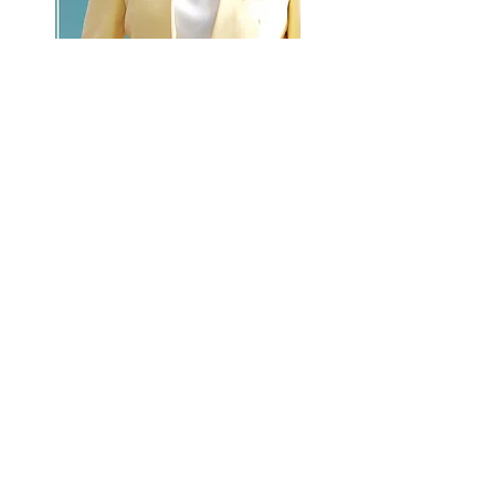
GO >>
LALASBS
About Us
CHANNEL
Schedule
How to Watch
NEWS
Evening News
News
BUSINESS
Contents